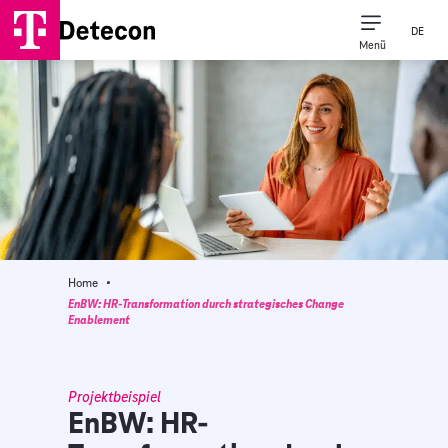
DE
Menü
·
Home
EnBW: HR-Transformation durch strategisches Change
Enablement
Projektbeispiel
EnBW: HR-