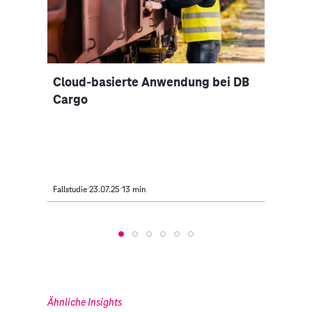
Cloud-basierte Anwendung bei DB
Neue
Cargo
der 
Fallstudie
23.07.25
13 min
Fallstud
Ähnliche Insights