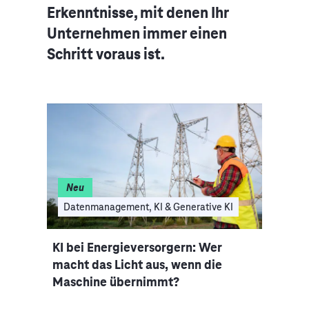
Erkenntnisse, mit denen Ihr
Unternehmen immer einen
Schritt voraus ist.
Neu
Ne
Datenmanagement, KI & Generative KI
Dat
zen
KI bei Energieversorgern: Wer
Date
macht das Licht aus, wenn die
Ener
Maschine übernimmt?
Volat
Wett