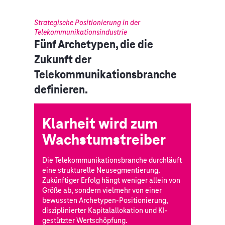
Strategische Positionierung in der
Telekommunikationsindustrie
Fünf Archetypen, die die
Zukunft der
Telekommunikationsbranche
definieren.
Klarheit wird zum
Wachstumstreiber
Die Telekommunikationsbranche durchläuft
eine strukturelle Neusegmentierung.
Zukünftiger Erfolg hängt weniger allein von
Größe ab, sondern vielmehr von einer
bewussten Archetypen-Positionierung,
disziplinierter Kapitalallokation und KI-
gestützter Wertschöpfung.