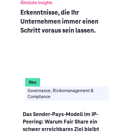
Ähnliche insights
Erkenntnisse, die Ihr
Unternehmen immer einen
Schritt voraus sein lassen.
Neu
Governance, Risikomanagement &
Compliance
Clo
 die
Das Sender-Pays-Modell im IP-
CIO-
Peering: Warum Fair Share ein
IT z
schwer erreichbares Ziel bleibt
der 