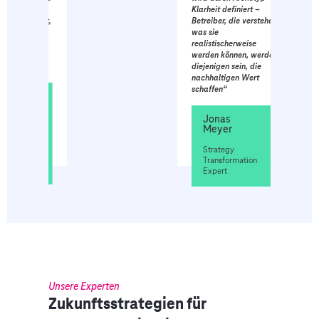
Klarheit definiert –
age ist,
Betreiber, die verstehen,
ll in
was sie
realistischerweise
en, um
werden können, werden
.“
diejenigen sein, die
nachhaltigen Wert
schaffen“
Jonas
Meyer
Strategy
Transformation
Expert
Unsere Experten
Zukunftsstrategien für