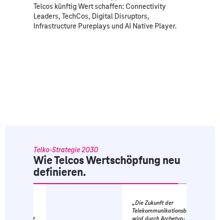
Telcos künftig Wert schaffen: Connectivity
Leaders, TechCos, Digital Disruptors,
Infrastructure Pureplays und AI Native Player.
Telko-Strategie 2030
Wie Telcos Wertschöpfung neu
definieren.
„Die Zukunft der
n
Telekommunikationsbranche
onalität
wird durch Archetyp-