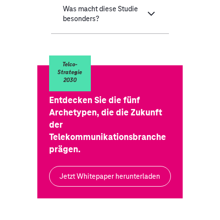
Was macht diese Studie
besonders?
Telco-
Strategie
2030
Entdecken Sie die fünf
Archetypen, die die Zukunft
der
Telekommunikationsbranche
prägen.
Jetzt Whitepaper herunterladen