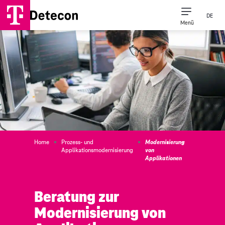
DE
Menü
Home
Prozess- und
Modernisierung
Applikationsmodernisierung
von
Applikationen
Beratung zur
Modernisierung von