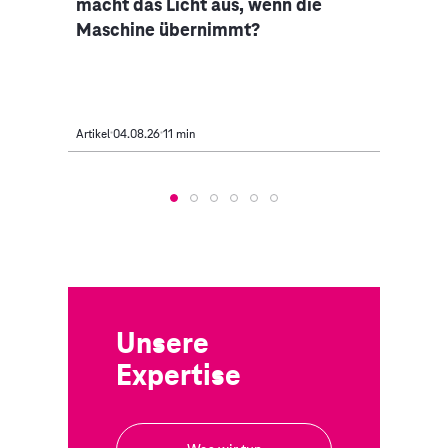
macht das Licht aus, wenn die
Indus
Maschine übernimmt?
Mobi
Artikel
04.08.26
11 min
Artikel
Unsere
Expertise