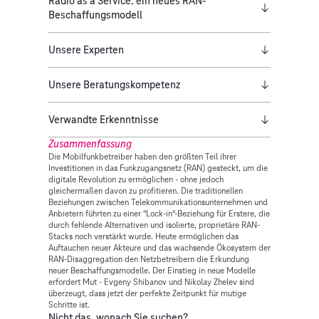
Radio as a Service: ein neues RAN-
Beschaffungsmodell
Unsere Experten
Unsere Beratungskompetenz
Verwandte Erkenntnisse
Zusammenfassung
Die Mobilfunkbetreiber haben den größten Teil ihrer
Investitionen in das Funkzugangsnetz (RAN) gesteckt, um die
digitale Revolution zu ermöglichen - ohne jedoch
gleichermaßen davon zu profitieren. Die traditionellen
Beziehungen zwischen Telekommunikationsunternehmen und
Anbietern führten zu einer "Lock-in"-Beziehung für Erstere, die
durch fehlende Alternativen und isolierte, proprietäre RAN-
Stacks noch verstärkt wurde. Heute ermöglichen das
Auftauchen neuer Akteure und das wachsende Ökosystem der
RAN-Disaggregation den Netzbetreibern die Erkundung
neuer Beschaffungsmodelle. Der Einstieg in neue Modelle
erfordert Mut - Evgeny Shibanov und Nikolay Zhelev sind
überzeugt, dass jetzt der perfekte Zeitpunkt für mutige
Schritte ist.
Nicht das, wonach Sie suchen?