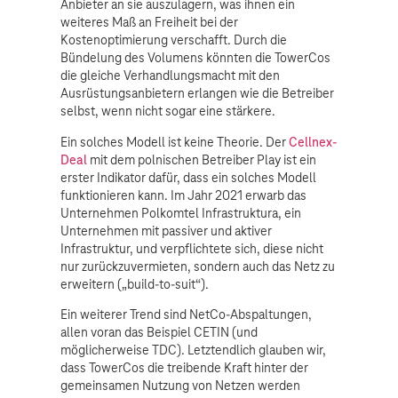
Anbieter an sie auszulagern, was ihnen ein
weiteres Maß an Freiheit bei der
Kostenoptimierung verschafft. Durch die
Bündelung des Volumens könnten die TowerCos
die gleiche Verhandlungsmacht mit den
Ausrüstungsanbietern erlangen wie die Betreiber
selbst, wenn nicht sogar eine stärkere.
Ein solches Modell ist keine Theorie. Der
Cellnex-
Deal
mit dem polnischen Betreiber Play ist ein
erster Indikator dafür, dass ein solches Modell
funktionieren kann. Im Jahr 2021 erwarb das
Unternehmen Polkomtel Infrastruktura, ein
Unternehmen mit passiver und aktiver
Infrastruktur, und verpflichtete sich, diese nicht
nur zurückzuvermieten, sondern auch das Netz zu
erweitern („build-to-suit“).
Ein weiterer Trend sind NetCo-Abspaltungen,
allen voran das Beispiel CETIN (und
möglicherweise TDC). Letztendlich glauben wir,
dass TowerCos die treibende Kraft hinter der
gemeinsamen Nutzung von Netzen werden