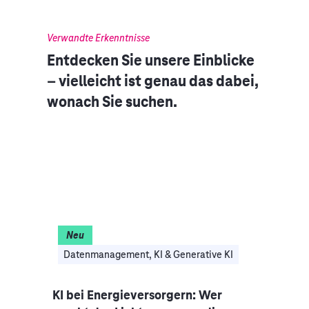
Verwandte Erkenntnisse
Entdecken Sie unsere Einblicke
– vielleicht ist genau das dabei,
wonach Sie suchen.
Neu
I
Datenmanagement, KI & Generative KI
Clo
nce-
KI bei Energieversorgern: Wer
Auto