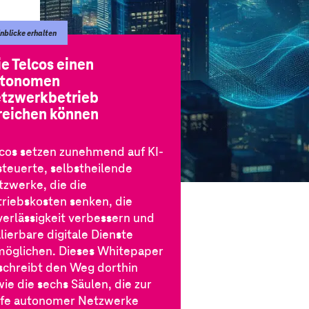
inblicke erhalten
e Telcos einen
utonomen
tzwerkbetrieb
reichen können
lcos setzen zunehmend auf KI-
steuerte, selbstheilende
tzwerke, die die
triebskosten senken, die
verlässigkeit verbessern und
lierbare digitale Dienste
möglichen. Dieses Whitepaper
schreibt den Weg dorthin
ie die sechs Säulen, die zur
ife autonomer Netzwerke