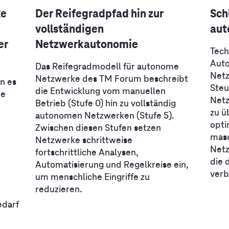
ke
Der Reifegradpfad hin zur
Sch
vollständigen
aut
er
Netzwerkautonomie
Tech
Auto
Das Reifegradmodell für autonome
Netz
Netzwerke des TM Forum beschreibt
n es
Steu
die Entwicklung vom manuellen
re
Netz
Betrieb (Stufe 0) hin zu vollständig
zu ü
autonomen Netzwerken (Stufe 5).
opti
Zwischen diesen Stufen setzen
masc
Netzwerke schrittweise
Netz
fortschrittliche Analysen,
die 
Automatisierung und Regelkreise ein,
verb
um menschliche Eingriffe zu
reduzieren.
edarf