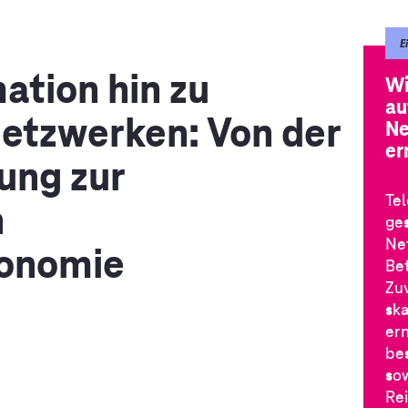
E
ation hin zu
Wi
a
etzwerken: Von der
Ne
er
ung zur
Te
n
ge
Ne
onomie
Be
Zu
ska
er
be
sow
Re