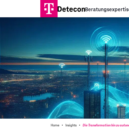
Beratungsexpertis
·
·
Home
Insights
Die Transformation hin zu aut