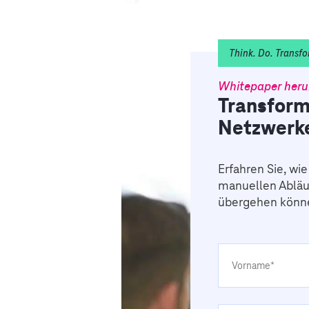
Think. Do. Transfo
Whitepaper heru
Transform
Netzwerk
Erfahren Sie, w
manuellen Abläu
übergehen könn