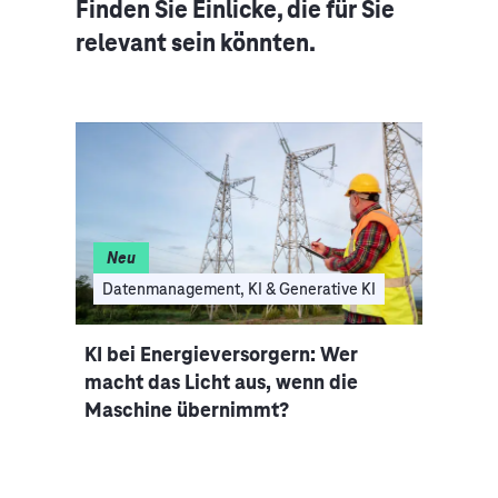
Finden Sie Einlicke, die für Sie
relevant sein könnten.
Neu
I
Datenmanagement, KI & Generative KI
Clo
nce-
KI bei Energieversorgern: Wer
Auto
macht das Licht aus, wenn die
Indus
Maschine übernimmt?
Mobi