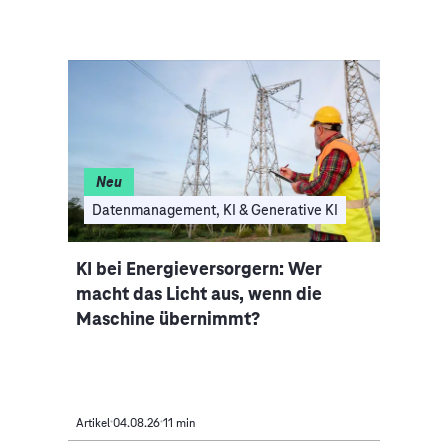
Neu
I
Datenmanagement, KI & Generative KI
Clo
nce-
KI bei Energieversorgern: Wer
Auto
macht das Licht aus, wenn die
Indus
Maschine übernimmt?
Mobi
Artikel
04.08.26
11 min
Artikel