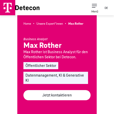
DE
Menü
·
·
Home
Unsere Expert*innen
Max Rother
Business Analyst
Max Rother
Max Rother ist Business Analyst für den
Öffentlichen Sektor bei Detecon.
Öffentlicher Sektor
Datenmanagement, KI & Generative
KI
Jetzt kontaktieren