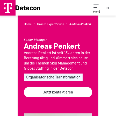
DE
Menü
·
·
Home
Unsere Expert*innen
Andreas Penkert
Senior Manager
Andreas Penkert
Andreas Penkert ist seit 15 Jahren in der
Beratung tätig und kümmert sich heute
um die Themen Skill Management und
Global Staffing in der Detecon.
Organisatorische Transformation
Jetzt kontaktieren