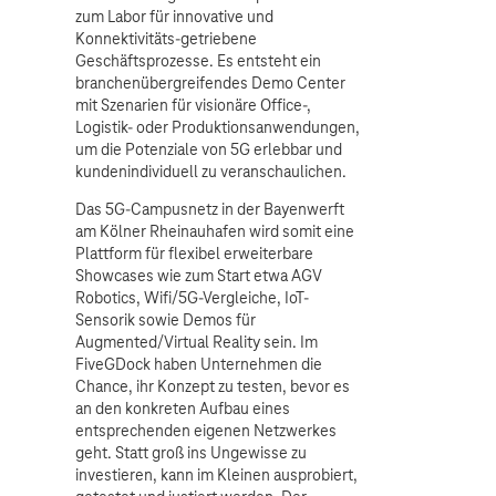
zum Labor für innovative und
Konnektivitäts-getriebene
Geschäftsprozesse. Es entsteht ein
branchenübergreifendes Demo Center
mit Szenarien für visionäre Office-,
Logistik- oder Produktionsanwendungen,
um die Potenziale von 5G erlebbar und
kundenindividuell zu veranschaulichen.
Das 5G-Campusnetz in der Bayenwerft
am Kölner Rheinauhafen wird somit eine
Plattform für flexibel erweiterbare
Showcases wie zum Start etwa AGV
Robotics, Wifi/5G-Vergleiche, IoT-
Sensorik sowie Demos für
Augmented/Virtual Reality sein. Im
FiveGDock haben Unternehmen die
Chance, ihr Konzept zu testen, bevor es
an den konkreten Aufbau eines
entsprechenden eigenen Netzwerkes
geht. Statt groß ins Ungewisse zu
investieren, kann im Kleinen ausprobiert,