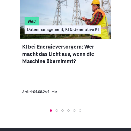
Neu
I
Datenmanagement, KI & Generative KI
Clo
nce-
KI bei Energieversorgern: Wer
Auto
macht das Licht aus, wenn die
Indus
Maschine übernimmt?
Mobi
Artikel
04.08.26
11 min
Artikel