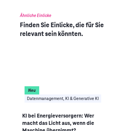
Ähnliche Einlicke
Finden Sie Einlicke, die für Sie
relevant sein könnten.
Neu
I
Datenmanagement, KI & Generative KI
Clo
nce-
KI bei Energieversorgern: Wer
Auto
macht das Licht aus, wenn die
Indus
Maschine übernimmt?
Mobi