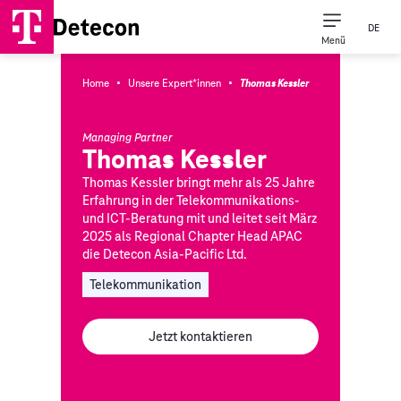
DE
Menü
·
·
Home
Unsere Expert*innen
Thomas Kessler
Managing Partner
Thomas Kessler
Thomas Kessler bringt mehr als 25 Jahre
Erfahrung in der Telekommunikations-
und ICT-Beratung mit und leitet seit März
2025 als Regional Chapter Head APAC
die Detecon Asia-Pacific Ltd.
Telekommunikation
Jetzt kontaktieren