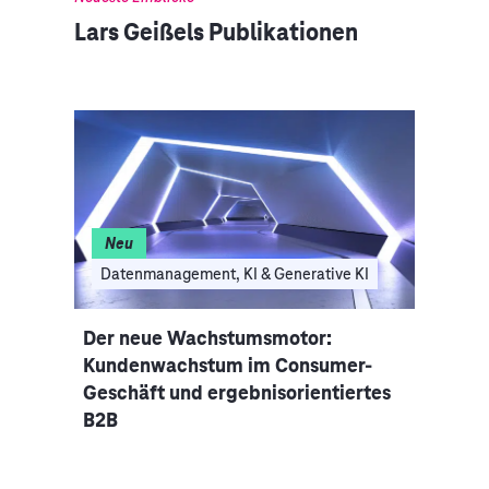
Lars Geißels Publikationen
Neu
Datenmanagement, KI & Generative KI
Man
Der neue Wachstumsmotor:
Zwis
Kundenwachstum im Consumer-
– Di
Geschäft und ergebnisorientiertes
Tele
B2B