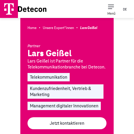
DE
Menü
·
·
Home
Unsere Expert*innen
Lars Geißel
Partner
Lars Geißel
Lars Geißel ist Partner für die
Telekommunikationbranche bei Detecon.
Telekommunikation
Kundenzufriedenheit, Vertrieb &
Marketing
Management digitaler Innovationen
Jetzt kontaktieren