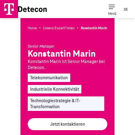
DE
Menü
·
·
Home
Unsere Expert*innen
Konstantin Marin
Senior Manager
Konstantin Marin
Konstantin Marin ist Senior Manager bei
Detecon.
Telekommunikation
Industrielle Konnektivität
Technologiestrategie & IT-
Transformation
Jetzt kontaktieren