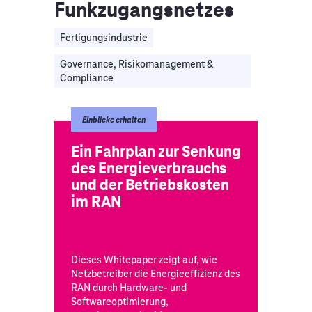
Funkzugangsnetzes
Fertigungsindustrie
Governance, Risikomanagement &
Compliance
Einblicke erhalten
Ein Fahrplan zur Senkung
des Energieverbrauchs
und der Betriebskosten
im RAN
Dieses Whitepaper zeigt auf, wie
Netzbetreiber die Energieeffizienz des
RAN durch Hardware- und
Softwareoptimierung,