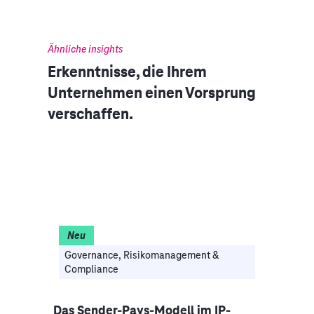
Ähnliche insights
Erkenntnisse, die Ihrem
Unternehmen einen Vorsprung
verschaffen.
Neu
Ne
Governance, Risikomanagement &
Compliance
Dat
 neu
Das Sender-Pays-Modell im IP-
KI b