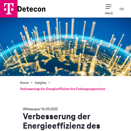
CH
Menü
·
·
Home
Insights
Verbesserung der Energieeffizienz des Funkzugangsnetzes
Whitepaper
16.09.2025
Verbesserung der
Energieeffizienz des