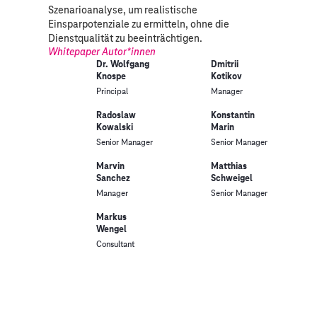
Szenarioanalyse, um realistische
Einsparpotenziale zu ermitteln, ohne die
Dienstqualität zu beeinträchtigen.
Whitepaper Autor*innen
Dr. Wolfgang
Dmitrii
Knospe
Kotikov
Principal
Manager
Radoslaw
Konstantin
Kowalski
Marin
Senior Manager
Senior Manager
Marvin
Matthias
Sanchez
Schweigel
Manager
Senior Manager
Markus
Wengel
Consultant