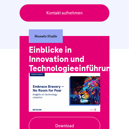
Kontakt aufnehmen
Neueste Studie
Einblicke in
Innovation und
Technologieeinführung
Download