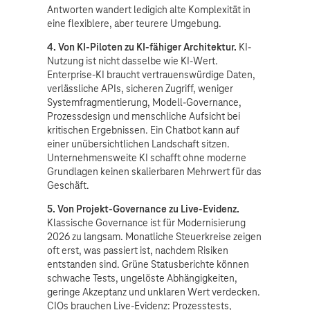
Antworten wandert ledigich alte Komplexität in
eine flexiblere, aber teurere Umgebung.
4. Von KI-Piloten zu KI-fähiger Architektur.
KI-
Nutzung ist nicht dasselbe wie KI-Wert.
Enterprise-KI braucht vertrauenswürdige Daten,
verlässliche APIs, sicheren Zugriff, weniger
Systemfragmentierung, Modell-Governance,
Prozessdesign und menschliche Aufsicht bei
kritischen Ergebnissen. Ein Chatbot kann auf
einer unübersichtlichen Landschaft sitzen.
Unternehmensweite KI schafft ohne moderne
Grundlagen keinen skalierbaren Mehrwert für das
Geschäft.
5. Von Projekt-Governance zu Live-Evidenz.
Klassische Governance ist für Modernisierung
2026 zu langsam. Monatliche Steuerkreise zeigen
oft erst, was passiert ist, nachdem Risiken
entstanden sind. Grüne Statusberichte können
schwache Tests, ungelöste Abhängigkeiten,
geringe Akzeptanz und unklaren Wert verdecken.
CIOs brauchen Live-Evidenz: Prozesstests,