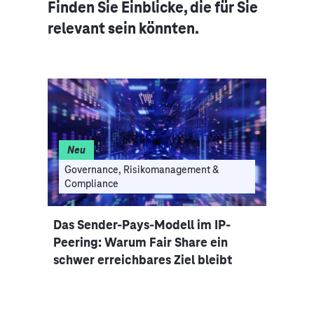
Finden Sie Einblicke, die für Sie
relevant sein könnten.
Neu
Ne
Governance, Risikomanagement &
I
Compliance
Dat
Das Sender-Pays-Modell im IP-
KI b
hes
Peering: Warum Fair Share ein
mach
schwer erreichbares Ziel bleibt
Masc