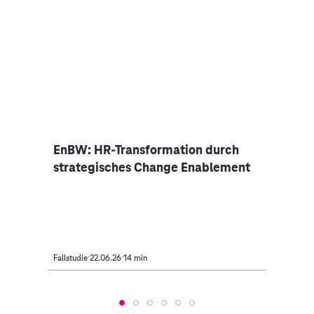
EnBW: HR-Transformation durch
Clou
strategisches Change Enablement
Carg
Fallstudie
22.06.26
14 min
Fallstud