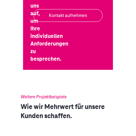
uns
auf,
Kontakt aufnehmen
um
Ihre
individuellen
Anforderungen
zu
besprechen.
Weitere Projektbeispiele
Wie wir Mehrwert für unsere
Kunden schaffen.