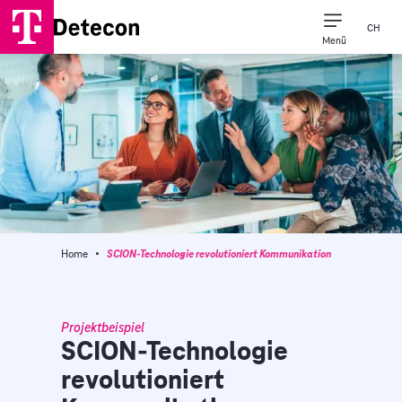
CH
Menü
·
Home
SCION-Technologie revolutioniert Kommunikation
Projektbeispiel
SCION-Technologie
revolutioniert