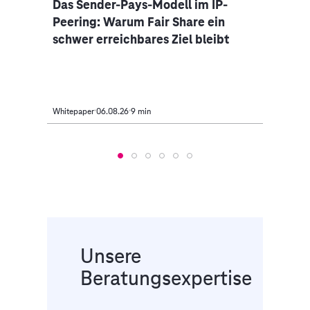
Das Sender-Pays-Modell im IP-
Inno
-
Peering: Warum Fair Share ein
rtes
schwer erreichbares Ziel bleibt
Whitepaper
06.08.26
9 min
Veranst
Unsere
Beratungsexpertise