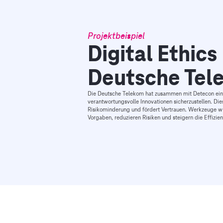
Projektbeispiel
Digital Ethic
Deutsche Tel
Die Deutsche Telekom hat zusammen mit Detecon eine
verantwortungsvolle Innovationen sicherzustellen. Dies
Risikominderung und fördert Vertrauen. Werkzeuge wi
Vorgaben, reduzieren Risiken und steigern die Effizien