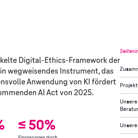
Seiteni
kelte Digital-Ethics-Framework der
Zusam
ein wegweisendes Instrument, das
ensvolle Anwendung von KI fördert
Projekt
kommenden AI Act von 2025.
Unsere
Beratu
%
≤ 50%
Unsere
Einsparungen durch