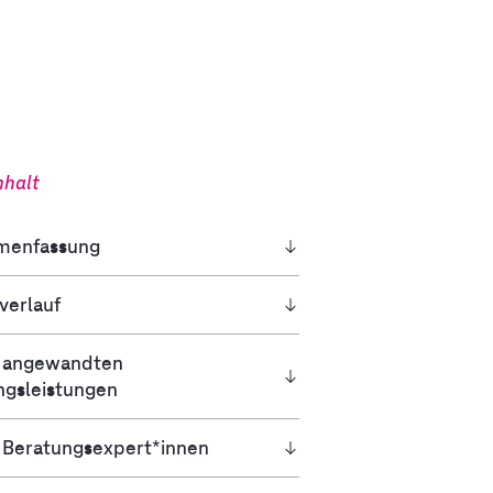
nhalt
menfassung
verlauf
 angewandten
ngsleistungen
 Beratungsexpert*innen