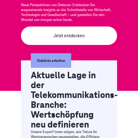
Neue Perspektiven von Detecon: Entdecken Sie
wegweisende Insights an der Schnittstelle von Wirtschaft,
Technologie und Gesellschaft – und gestalten Sie den
Wandel von morgen schon heute.
Jetzt entdecken
Einblicke erhalten
Aktuelle Lage in
der
Telekommunikations-
Branche:
Wertschöpfung
neu definieren
Unsere Expert*innen zeigen, wie Telcos ihr
Wertversprechen neugestalten, die Effizienz