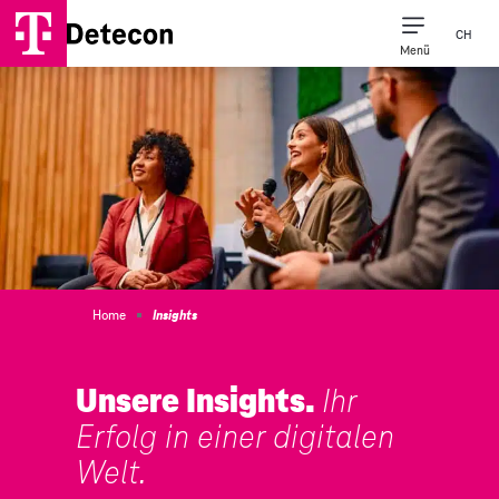
CH
Menü
Unsere Expert*inne
Unser Unternehm
Detecon Naher Osten & Afr
Home
Insights
Unsere Insights.
Ihr
Erfolg in einer digitalen
Welt.