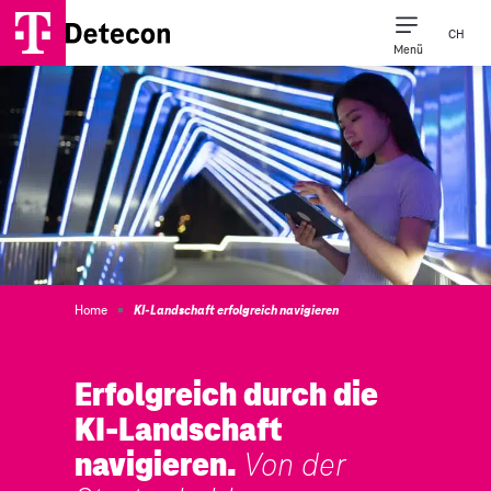
CH
Menü
Unsere Expert*inne
Unser Unternehm
Detecon Naher Osten & Afr
Home
KI-Landschaft erfolgreich navigieren
Erfolgreich durch die
KI-Landschaft
navigieren.
Von der