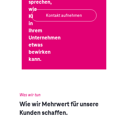
sprechen,
wie
KI
Kontakt aufnehmen
in
Ihrem
Unternehmen
etwas
bewirken
kann.
Was wir tun
Wie wir Mehrwert für unsere
Kunden schaffen.