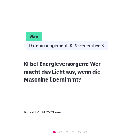
Neu
Datenmanagement, KI & Generative KI
Clo
 5G-
KI bei Energieversorgern: Wer
Auto
en
macht das Licht aus, wenn die
Indus
Maschine übernimmt?
Mobi
Artikel
04.08.26
11 min
Artikel