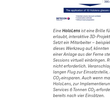
Eine
HoloLens
ist eine Brille
erlaubt, interaktive 3D-Proje
Setzt ein Mitarbeiter – beispi
dieses Werkzeug auf, könnten
einer Anlage aus der Ferne s
Sessions virtuell einbringen. 
nicht erforderlich. Veranschl
langen Flug zur Einsatzstelle,
CO
einsparen. Auch wenn man 
2
HoloLens, zur Implementierun
Services 6 Tonnen CO
erforde
2
bereits nach vier Einsätzen.