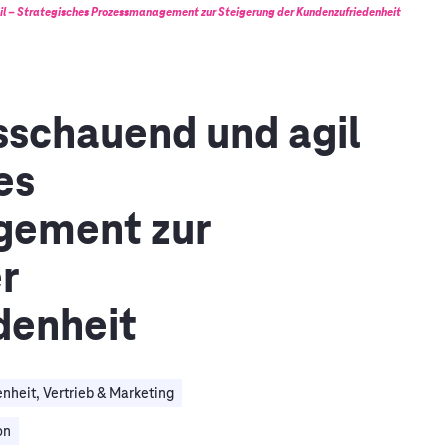
il – Strategisches Prozessmanagement zur Steigerung der Kundenzufriedenheit
usschauend und agil
es
gement zur
r
denheit
nheit, Vertrieb & Marketing
on