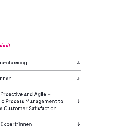
nhalt
menfassung
innen
, Proactive and Agile –
gic Process Management to
e Customer Satisfaction
 Expert*innen