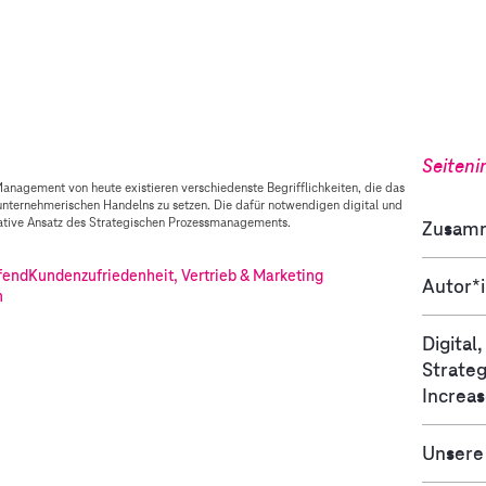
Seiteni
anagement von heute existieren verschiedenste Begrifflichkeiten, die das
nternehmerischen Handelns zu setzen. Die dafür notwendigen digital und
ovative Ansatz des Strategischen Prozessmanagements.
Zusam
fend
Kundenzufriedenheit, Vertrieb & Marketing
Autor*
n
Digital
Strate
Increas
Unsere