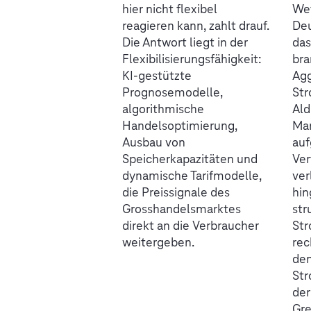
hier nicht flexibel
Wet
reagieren kann, zahlt drauf.
Deu
Die Antwort liegt in der
das
Flexibilisierungsfähigkeit:
br
KI-gestützte
Agg
Prognosemodelle,
Str
algorithmische
Ald
Handelsoptimierung,
Mar
Ausbau von
auf
Speicherkapazitäten und
Ver
dynamische Tarifmodelle,
ver
die Preissignale des
hin
Grosshandelsmarktes
str
direkt an die Verbraucher
St
weitergeben.
rec
den
Str
der
Gre