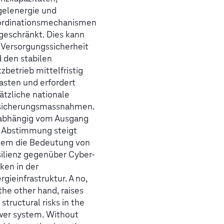
elenergie und
ordinationsmechanismen
geschränkt. Dies kann
 Versorgungssicherheit
 den stabilen
zbetrieb mittelfristig
asten und erfordert
ätzliche nationale
sicherungsmassnahmen.
abhängig vom Ausgang
 Abstimmung steigt
em die Bedeutung von
ilienz gegenüber Cyber-
iken in der
rgieinfrastruktur. A no,
the other hand, raises
 structural risks in the
er system. Without