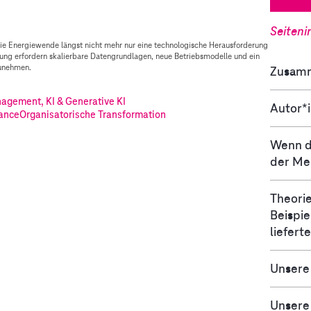
Seiteni
ie Energiewende längst nicht mehr nur eine technologische Herausforderung
ierung erfordern skalierbare Datengrundlagen, neue Betriebsmodelle und ein
unehmen.
Zusam
gement, KI & Generative KI
Autor*
ance
Organisatorische Transformation
Wenn de
der Me
Theorie
Beispie
lieferte
Unsere
Unsere