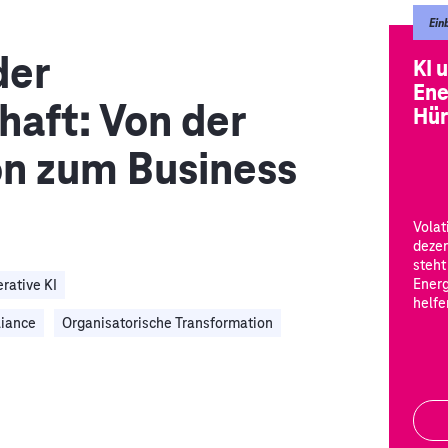
Ein
der
KI 
Ene
haft: Von der
Hür
on zum Business
Volat
dezen
steht
Energ
rative KI
helfe
iance
Organisatorische Transformation