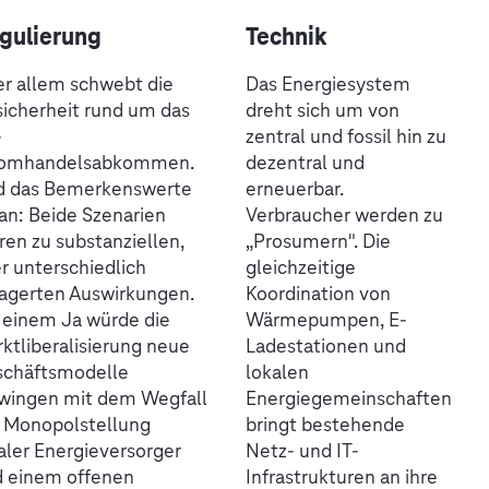
gulierung
Technik
r allem schwebt die
Das Energiesystem
icherheit rund um das
dreht sich um von
-
zentral und fossil hin zu
romhandelsabkommen.
dezentral und
d das Bemerkenswerte
erneuerbar.
an: Beide Szenarien
Verbraucher werden zu
ren zu substanziellen,
„Prosumern". Die
r unterschiedlich
gleichzeitige
agerten Auswirkungen.
Koordination von
 einem Ja würde die
Wärmepumpen, E-
ktliberalisierung neue
Ladestationen und
schäftsmodelle
lokalen
wingen mit dem Wegfall
Energiegemeinschaften
 Monopolstellung
bringt bestehende
aler Energieversorger
Netz- und IT-
 einem offenen
Infrastrukturen an ihre