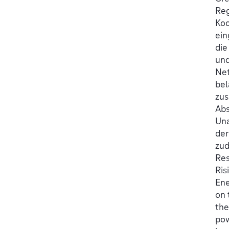
Reg
Ko
ein
die
und
Net
bel
zus
Ab
Un
der
zud
Res
Ris
Ene
on 
the
pow