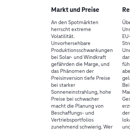
Markt und Preise
Re
An den Spotmärkten
Übe
herrscht extreme
Uns
Volatilität.
EU
Unvorhersehbare
St
Produktionsschwankungen
Un
bei Solar- und Windkraft
dar
gefährden die Marge, und
füh
das Phänomen der
abe
Preisinversion tiefe Preise
gel
bei starker
Bei
Sonneneinstrahlung, hohe
Mar
Preise bei schwacher
Ge
macht die Planung von
erz
Beschaffungs- und
der
Vertriebsportfolios
lok
zunehmend schwierig. Wer
und