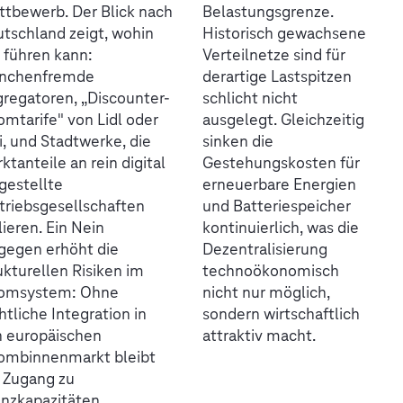
tbewerb. Der Blick nach
Belastungsgrenze.
tschland zeigt, wohin
Historisch gewachsene
 führen kann:
Verteilnetze sind für
anchenfremde
derartige Lastspitzen
regatoren, „Discounter-
schlicht nicht
omtarife" von Lidl oder
ausgelegt. Gleichzeitig
i, und Stadtwerke, die
sinken die
ktanteile an rein digital
Gestehungskosten für
gestellte
erneuerbare Energien
triebsgesellschaften
und Batteriespeicher
lieren. Ein Nein
kontinuierlich, was die
gegen erhöht die
Dezentralisierung
ukturellen Risiken im
technoökonomisch
romsystem: Ohne
nicht nur möglich,
htliche Integration in
sondern wirtschaftlich
 europäischen
attraktiv macht.
ombinnenmarkt bleibt
 Zugang zu
nzkapazitäten,