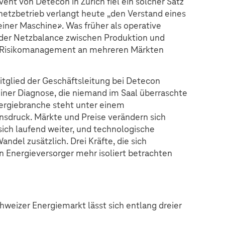
ent von Detecon in Zürich fiel ein solcher Satz
netzbetrieb verlangt heute „den Verstand eines
einer Maschine». Was früher als operative
 der Netzbalance zwischen Produktion und
it-Risikomanagement an mehreren Märkten
itglied der Geschäftsleitung bei Detecon
einer Diagnose, die niemand im Saal überraschte
nergiebranche steht unter einem
nsdruck. Märkte und Preise verändern sich
 sich laufend weiter, und technologische
del zusätzlich. Drei Kräfte, die sich
n Energieversorger mehr isoliert betrachten
hweizer Energiemarkt lässt sich entlang dreier