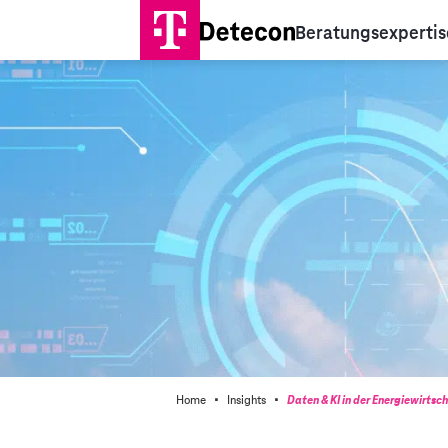
Beratungsexpertis
·
·
Home
Insights
Daten & KI in der Energiewirtsc