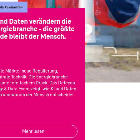
blicke erhalten
und Daten verändern die
rgiebranche - die größte
de bleibt der Mensch.
ile Märkte, neue Regulierung,
trale Technik: Die Energiebranche
 unter dreifachem Druck. Das Detecon
y & Data Event zeigt, wie KI und Daten
n und warum der Mensch entscheidet.
Mehr lesen