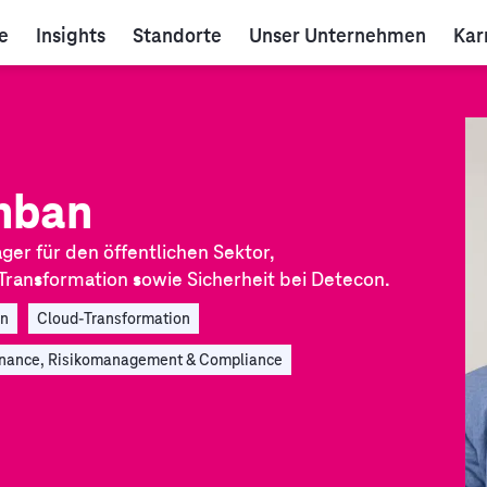
e
Insights
Standorte
Unser Unternehmen
Kar
hban
r für den öffentlichen Sektor,
ransformation sowie Sicherheit bei Detecon.
on
Cloud-Transformation
nance, Risikomanagement & Compliance