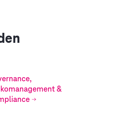
 den
ernance,
sikomanagement &
mpliance