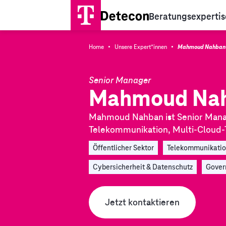
Beratungsexpertis
·
·
Home
Unsere Expert*innen
Mahmoud Nahban
Senior Manager
Mahmoud Na
Mahmoud Nahban ist Senior Manage
Telekommunikation, Multi-Cloud-T
Öffentlicher Sektor
Telekommunikati
Cybersicherheit & Datenschutz
Gover
Jetzt kontaktieren