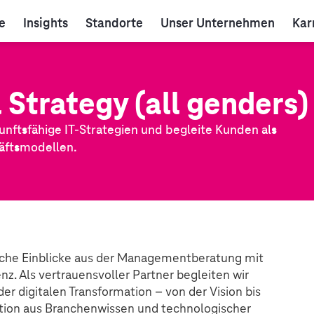
e
Insights
Standorte
Unser Unternehmen
Kar
 Strategy (all genders)
unftsfähige IT-Strategien und begleite Kunden als
äftsmodellen.
ische Einblicke aus der Managementberatung mit
. Als vertrauensvoller Partner begleiten wir
er digitalen Transformation – von der Vision bis
tion aus Branchenwissen und technologischer