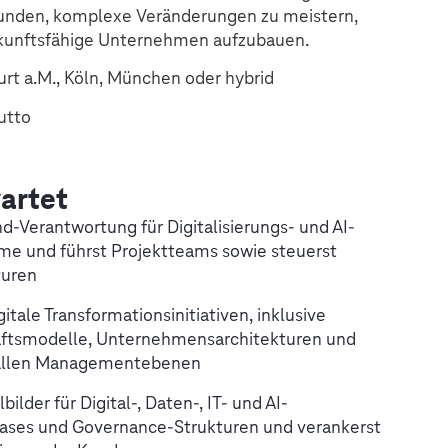
Kunden, komplexe Veränderungen zu meistern,
ukunftsfähige Unternehmen aufzubauen.
urt a.M., Köln, München oder hybrid
utto
artet
-Verantwortung für Digitalisierungs- und AI-
e und führst Projektteams sowie steuerst
turen
itale Transformationsinitiativen, inklusive
häftsmodelle, Unternehmensarchitekturen und
f allen Managementebenen
bilder für Digital-, Daten-, IT- und AI-
Cases und Governance-Strukturen und verankerst