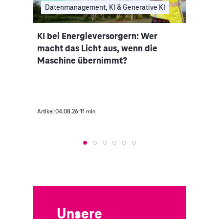
I
Datenmanagement, KI & Generative KI
Clo
nce-
KI bei Energieversorgern: Wer
Auto
macht das Licht aus, wenn die
Indus
Maschine übernimmt?
Mobi
Artikel
04.08.26
11 min
Artikel
Unsere