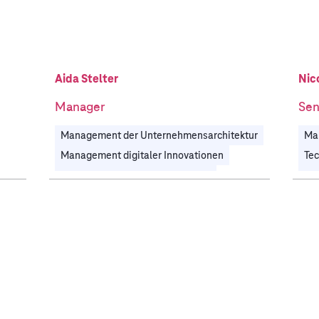
Aida Stelter
Nic
Manager
Sen
Management der Unternehmensarchitektur
Man
Management digitaler Innovationen
Tec
Organisatorische Transformation
Au
Öffentlicher Sektor