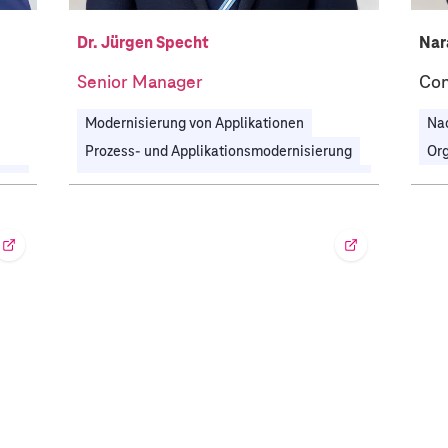
Dr. Jürgen Specht
Nar
Senior Manager
Con
Modernisierung von Applikationen
Na
Prozess- und Applikationsmodernisierung
Org
Prozessdigitalisierung & Hyperautomatisierung
Prozessdigitalisierung & Hyperautomatisierung
Technologiestrategie & IT-Transformation
Automobil
Fertigungsindustrie
Telekommunikation