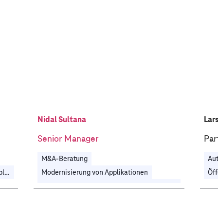
Nidal Sultana
Lar
Senior Manager
Par
M&A-Beratung
Au
Governance, Risikomanagement & Compliance
Modernisierung von Applikationen
Öff
Prozessdigitalisierung & Hyperautomatisierung