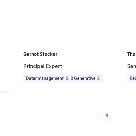
Gernot Stocker
Tho
Principal Expert
Sen
Datenmanagement, KI & Generative KI
Re
Governance, Risikomanagement & Compliance