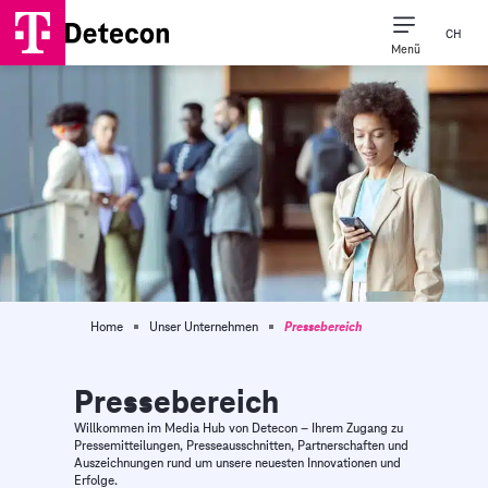
CH
Menü
Unsere Expert*inne
Unser Unternehm
Detecon Naher Osten & Afr
Home
Unser Unternehmen
Pressebereich
Pressebereich
Willkommen im Media Hub von Detecon – Ihrem Zugang zu
Pressemitteilungen, Presseausschnitten, Partnerschaften und
Auszeichnungen rund um unsere neuesten Innovationen und
Erfolge.