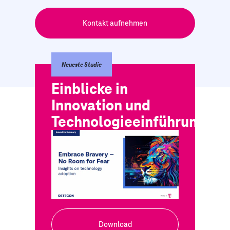
Kontakt aufnehmen
Neueste Studie
Einblicke in
Innovation und
Technologieeinführung
Download