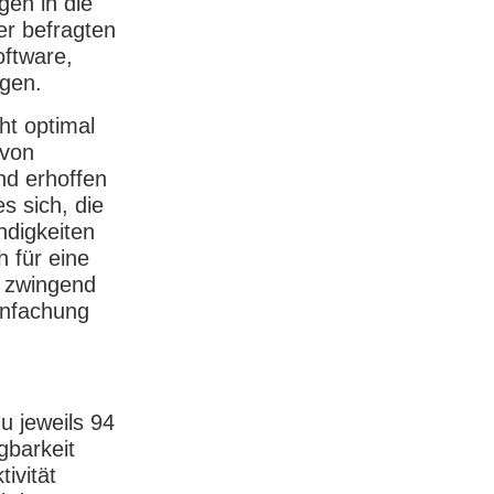
gen in die
er befragten
oftware,
igen.
ht optimal
 von
nd erhoffen
s sich, die
ndigkeiten
h für eine
s zwingend
infachung
u jeweils 94
gbarkeit
ivität