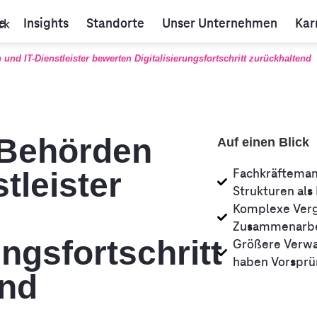
e
Insights
Standorte
Unser Unternehmen
Kar
 und IT-Dienstleister bewerten Digitalisierungsfortschritt zurückhaltend
 Behörden
Auf einen Blick
Fachkräfteman
tleister
Strukturen al
Komplexe Verg
Zusammenarbeit
ungsfortschritt
Größere Verwa
haben Vorspr
end