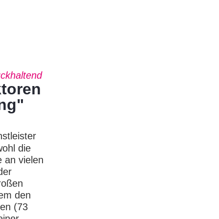
ückhaltend
ktoren
ung"
stleister
wohl die
 an vielen
der
roßen
lem den
ren (73
einer