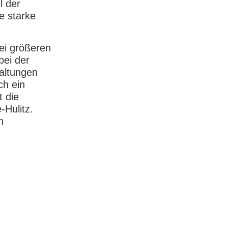
l der
e starke
bei größeren
bei der
waltungen
ch ein
t die
-Hulitz.
n