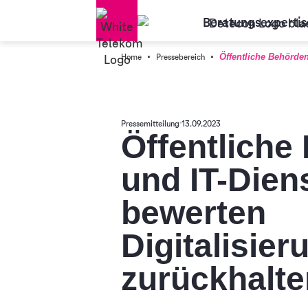
Beratungsexpertis
·
·
Home
Pressebereich
Öffentliche Behörden
Pressemitteilung
13.09.2023
Öffentliche
und IT-Diens
bewerten
Digitalisier
zurückhalt