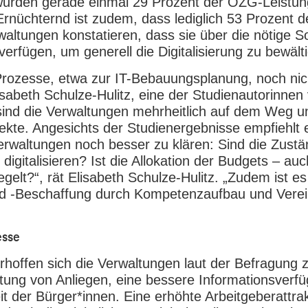
t wurden gerade einmal 29 Prozent der OZG-Leistun
rnüchternd ist zudem, dass lediglich 53 Prozent d
altungen konstatieren, dass sie über die nötige S
verfügen, um generell die Digitalisierung zu bewält
Prozesse, etwa zur IT-Bebauungsplanung, noch nic
lisabeth Schulze-Hulitz, eine der Studienautorinnen
 sind die Verwaltungen mehrheitlich auf dem Weg u
ffekte. Angesichts der Studienergebnisse empfiehlt e
waltungen noch besser zu klären: Sind die Zustä
igitalisieren? Ist die Allokation der Budgets – auc
egelt?“, rät Elisabeth Schulze-Hulitz. „Zudem ist e
 und -Beschaffung durch Kompetenzaufbau und Vere
esse
erhoffen sich die Verwaltungen laut der Befragung z
tung von Anliegen, eine bessere Informationsverfü
t der Bürger*innen. Eine erhöhte Arbeitgeberattrakt