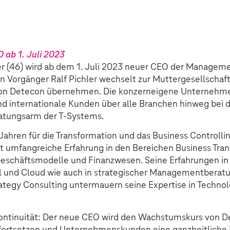
 ab 1. Juli 2023
r (46) wird ab dem 1. Juli 2023 neuer CEO der Managem
n Vorgänger Ralf Pichler wechselt zur Muttergesellschaf
z von Detecon übernehmen. Die konzerneigene Unterneh
nd internationale Kunden über alle Branchen hinweg bei d
ratungsarm der T-Systems.
Jahren für die Transformation und das Business Controllin
t umfangreiche Erfahrung in den Bereichen Business Tran
Geschäftsmodelle und Finanzwesen. Seine Erfahrungen in
al und Cloud wie auch in strategischer Managementberatu
ategy Consulting untermauern seine Expertise in Technol
ntinuität: Der neue CEO wird den Wachstumskurs von D
fortsetzen und Unternehmenskunden eine ganzheitliche 