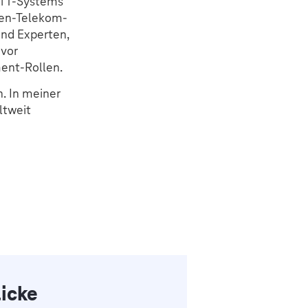
ei T-Systems
hen-Telekom-
und Experten,
uvor
ment-Rollen.
. In meiner
ltweit
licke