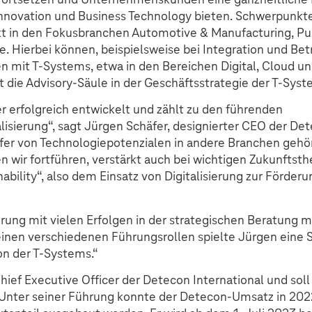
 Innovation und Business Technology bieten. Schwerpunkte
t in den Fokusbranchen Automotive & Manufacturing, Pub
e. Hierbei können, beispielsweise bei Integration und Bet
 mit T-Systems, etwa in den Bereichen Digital, Cloud un
ie Advisory-Säule in der Geschäftsstrategie der T-Syst
er erfolgreich entwickelt und zählt zu den führenden
lisierung“, sagt Jürgen Schäfer, designierter CEO der De
fer von Technologiepotenzialen in andere Branchen gehö
en wir fortführen, verstärkt auch bei wichtigen Zukunfts
nability“, also dem Einsatz von Digitalisierung zur Förder
rung mit vielen Erfolgen in der strategischen Beratung mit
einen verschiedenen Führungsrollen spielte Jürgen eine S
on der T-Systems.“
Chief Executive Officer der Detecon International und soll
 Unter seiner Führung konnte der Detecon-Umsatz in 202