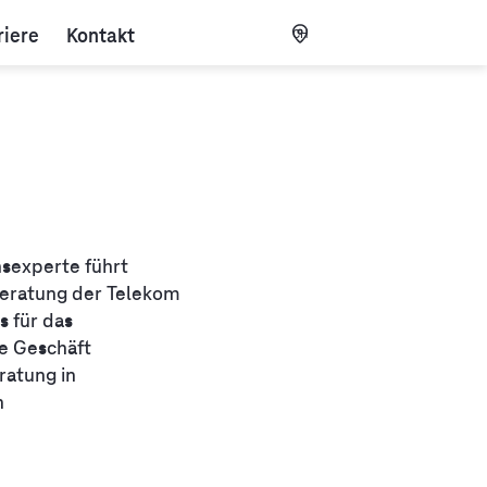
riere
Kontakt
CH
sexperte führt
ratung der Telekom
 für das
e Geschäft
ratung in
n