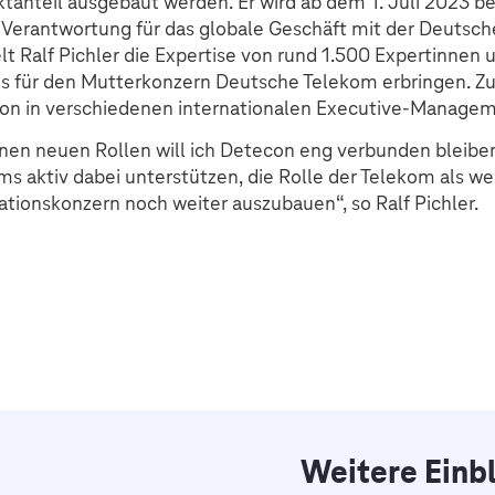
ktanteil ausgebaut werden. Er wird ab dem 1. Juli 2023 b
e Verantwortung für das globale Geschäft mit der Deutsc
Ralf Pichler die Expertise von rund 1.500 Expertinnen 
ices für den Mutterkonzern Deutsche Telekom erbringen. Z
sson in verschiedenen internationalen Executive-Manage
nen neuen Rollen will ich Detecon eng verbunden bleiben
ms aktiv dabei unterstützen, die Rolle der Telekom als we
ationskonzern noch weiter auszubauen“, so Ralf Pichler.
Weitere Einb