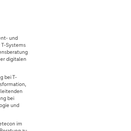
ent- und
t T-Systems
mensberatung
er digitalen
g bei T-
sformation,
 leitenden
ng bei
ogie und
etecon im
Beratung zu