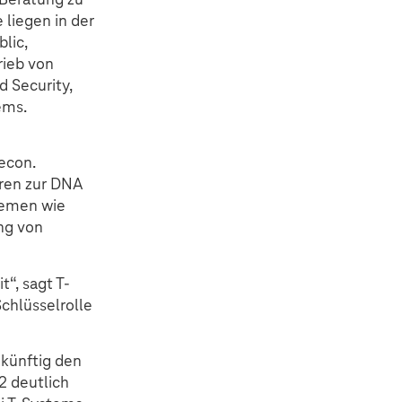
 liegen in der
lic,
rieb von
d Security,
ems.
tecon.
ren zur DNA
themen wie
ung von
“, sagt T-
chlüsselrolle
 künftig den
2 deutlich