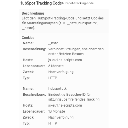
HubSpot Tracking Code
hubspot-tracking-code
Beschreibung
Lädt den HubSpot-Tracking-Code und setzt Cookies
für Marketinganalysen (z. B. __hstc, hubspotutk,
__hssrc).
Cookies
Name:
__hstc
Beschreibung:
Verbindet Sitzungen, speichert den
ersten/letzten Besuch
Hosts:
js-eu1.hs-scripts.com
Lebensdauer:
6 Monate
Zweck:
Nachverfolgung
Typ:
HTTP
Name:
hubspotutk
Beschreibung:
Eindeutige Besucher-ID für
sitzungsübergreifendes Tracking
Hosts:
js-eu1.hs-scripts.com
Lebensdauer:
13 Monate
Zweck:
Nachverfolgung
Typ:
HTTP