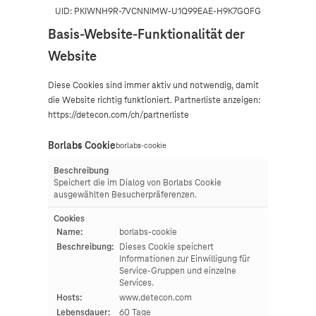
UID: PKIWNH9R-7VCNNIMW-U1Q99EAE-H9K7GOFG
Basis-Website-Funktionalität der
Website
Diese Cookies sind immer aktiv und notwendig, damit
die Website richtig funktioniert. Partnerliste anzeigen:
https://detecon.com/ch/partnerliste
Borlabs Cookie
borlabs-cookie
Beschreibung
Speichert die im Dialog von Borlabs Cookie
ausgewählten Besucherpräferenzen.
Cookies
Name:
borlabs-cookie
Beschreibung:
Dieses Cookie speichert
Informationen zur Einwilligung für
Service-Gruppen und einzelne
Services.
Hosts:
www.detecon.com
Lebensdauer:
60 Tage