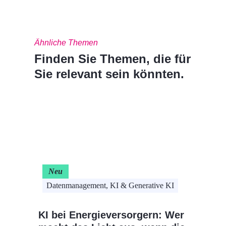
Ähnliche Themen
Finden Sie Themen, die für
Sie relevant sein könnten.
Neu
Datenmanagement, KI & Generative KI
Cloud-
KI bei Energieversorgern: Wer
Automa