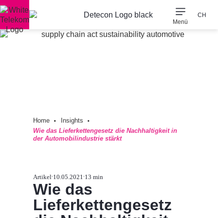
CH
Menü
Unsere Expert*in
Unser Unterneh
Detecon Naher Osten & 
·
·
Home
Insights
Wie das Lieferkettengesetz die Nachhaltigkeit in
der Automobilindustrie stärkt
Artikel
10.05.2021
13 min
Wie das
Lieferkettengesetz