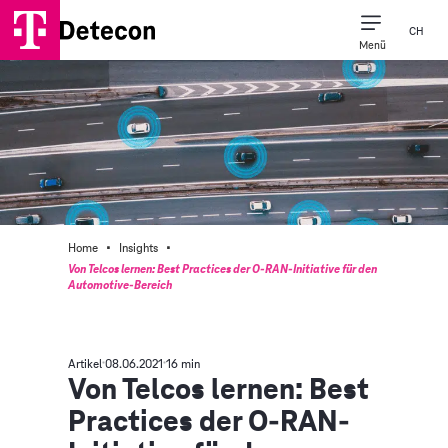
CH
Menü
·
·
Home
Insights
Von Telcos lernen: Best Practices der O-RAN-Initiative für den
Automotive-Bereich
Artikel
08.06.2021
16 min
Von Telcos lernen: Best
Practices der O-RAN-