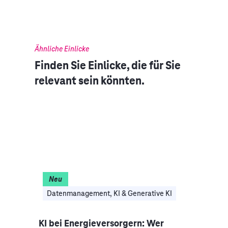
Ähnliche Einlicke
Finden Sie Einlicke, die für Sie
relevant sein könnten.
Neu
I
Datenmanagement, KI & Generative KI
Clo
nce-
KI bei Energieversorgern: Wer
Auto