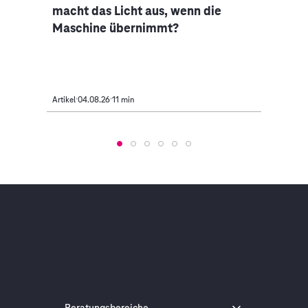
macht das Licht aus, wenn die
Indus
Maschine übernimmt?
Mobi
Artikel
04.08.26
11 min
Artikel
Beratungsbereiche