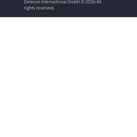
Detecon International GmbH © 2026 All
rights reserved.
On this page
Get in touch