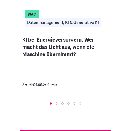
Neu
I
Datenmanagement, KI & Generative KI
Clo
nce-
KI bei Energieversorgern: Wer
Auto
macht das Licht aus, wenn die
Indus
Maschine übernimmt?
Mobi
Artikel
04.08.26
11 min
Artikel