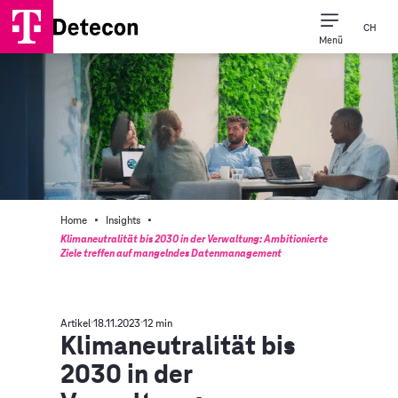
CH
Menü
·
·
Home
Insights
Klimaneutralität bis 2030 in der Verwaltung: Ambitionierte
Ziele treffen auf mangelndes Datenmanagement
Artikel
18.11.2023
12 min
Klimaneutralität bis
2030 in der