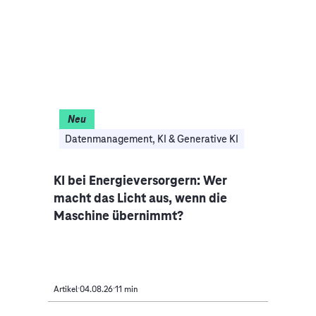
Neu
I
Datenmanagement, KI & Generative KI
Clo
nce-
KI bei Energieversorgern: Wer
Auto
macht das Licht aus, wenn die
Indus
Maschine übernimmt?
Mobi
Artikel
04.08.26
11 min
Artikel