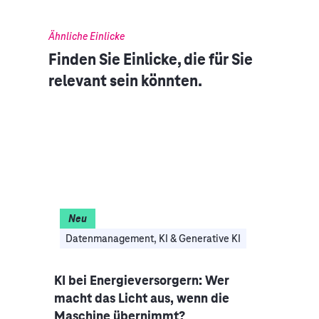
Ähnliche Einlicke
Finden Sie Einlicke, die für Sie
relevant sein könnten.
Neu
I
Datenmanagement, KI & Generative KI
Clo
nce-
KI bei Energieversorgern: Wer
Auto
macht das Licht aus, wenn die
Indus
Maschine übernimmt?
Mobi