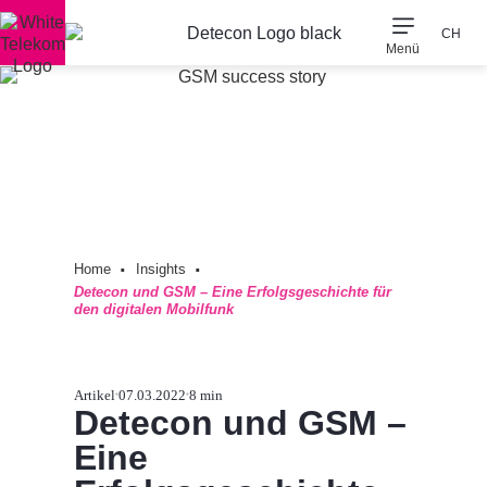
CH
Menü
Unsere Expert*in
Unser Unterneh
Detecon Naher Osten & 
·
·
Home
Insights
Detecon und GSM – Eine Erfolgsgeschichte für
den digitalen Mobilfunk
Artikel
07.03.2022
8 min
Detecon und GSM –
Eine