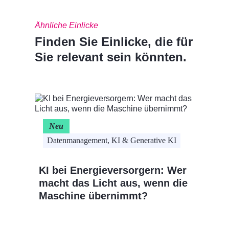
Ähnliche Einlicke
Finden Sie Einlicke, die für
Sie relevant sein könnten.
Neu
Datenmanagement, KI & Generative KI
KI bei Energieversorgern: Wer
Cloud-
macht das Licht aus, wenn die
Maschine übernimmt?
Automa
Indust
indust