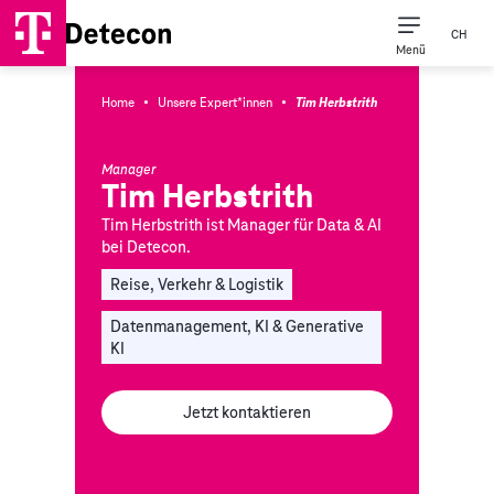
CH
Menü
·
·
Home
Unsere Expert*innen
Tim Herbstrith
Manager
Tim Herbstrith
Tim Herbstrith ist Manager für Data & AI
bei Detecon.
Reise, Verkehr & Logistik
Datenmanagement, KI & Generative
KI
Jetzt kontaktieren