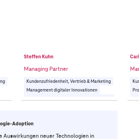
Steffen Kuhn
Car
Managing Partner
Ma
ing
Kundenzufriedenheit, Vertrieb & Marketing
Kun
Management digitaler Innovationen
Strategische Unternehmenstransformation
Au
Unternehmens- & Digitalstrategie
Zukunftstechnologien
ologie-Adoption
Industrieübergreifend
ie Auswirkungen neuer Technologien in