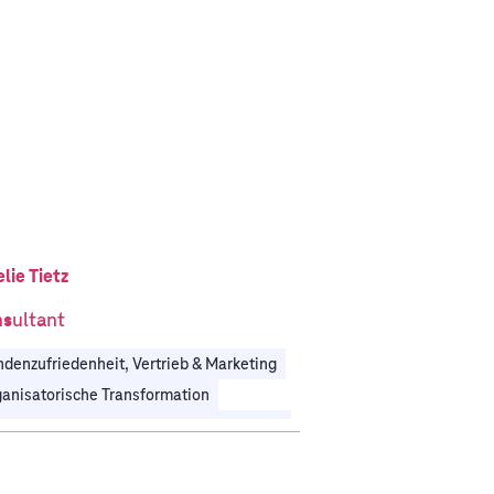
lie Tietz
sultant
denzufriedenheit, Vertrieb & Marketing
anisatorische Transformation
Prozessdigitalisierung & Hyperautomatisierung
hnologiestrategie & IT-Transformation
rgie