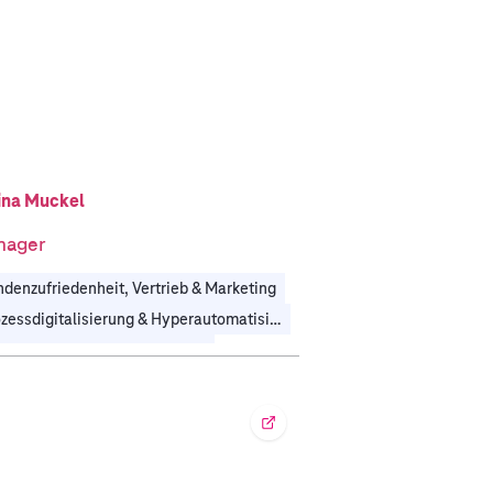
ina Muckel
nager
denzufriedenheit, Vertrieb & Marketing
Prozessdigitalisierung & Hyperautomatisierung
tomobil
Fertigungsindustrie