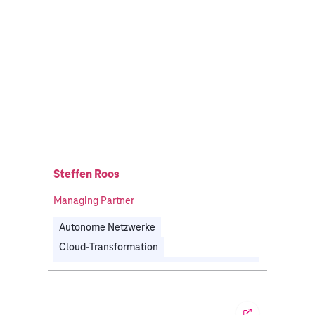
Steffen Roos
Managing Partner
Autonome Netzwerke
Cloud-Transformation
Management der Unternehmensarchitektur
Modernisierung von Applikationen
Prozessdigitalisierung & Hyperautomatisierung