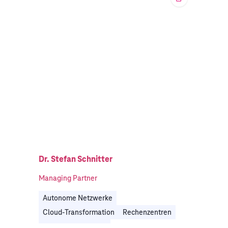
Rechenzentren
Technologiestrategie & IT-Transformation
Unternehmens- & Digitalstrategie
Automobil
Energie
Fertigungsindustrie
Gesundheitswesen
Öffentlicher Sektor
Reise, Verkehr & Logistik
Telekommunikation
Dr. Stefan Schnitter
Managing Partner
Autonome Netzwerke
Cloud-Transformation
Rechenzentren
Telekommunikation