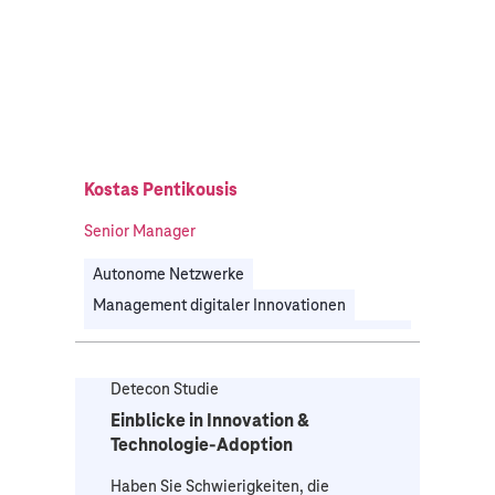
Kostas Pentikousis
Senior Manager
Autonome Netzwerke
Management digitaler Innovationen
Prozessdigitalisierung & Hyperautomatisierung
Technologiestrategie & IT-Transformation
Detecon Studie
Unternehmens- & Digitalstrategie
Einblicke in Innovation &
Automobil
Energie
Fertigungsindustrie
Technologie-Adoption
Telekommunikation
Haben Sie Schwierigkeiten, die